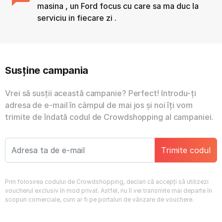
masina , un Ford focus cu care sa ma duc la
serviciu in fiecare zi .
Susține campania
Vrei să susții această campanie? Perfect! Introdu-ți
adresa de e-mail în câmpul de mai jos și noi îți vom
trimite de îndată codul de Crowdshopping al campaniei.
Trimite codul
Prin folosirea codului de Crowdshopping, declari că accepți să utilizezi
voucherul exclusiv în mod privat. Astfel, nu îl vei transmite mai departe în
scopuri comerciale, cum ar fi pe portaluri de vânzare de vouchere.