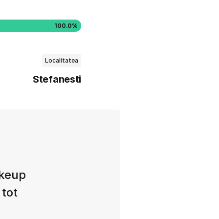
100.0%
Localitatea
Stefanesti
akeup
 tot