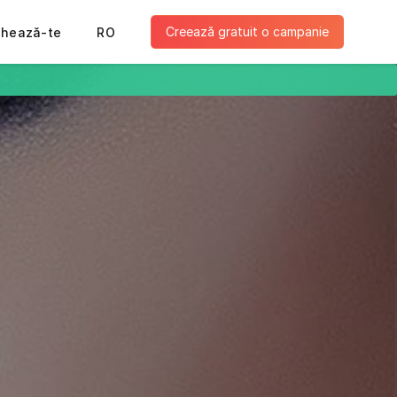
Creează gratuit o campanie
ghează-te
RO