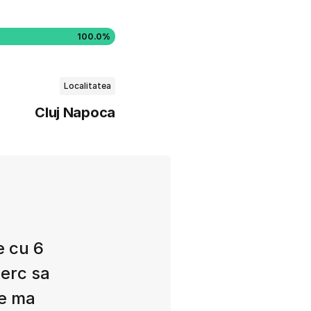
100.0%
Localitatea
Cluj Napoca
e cu 6
cerc sa
Ce ma