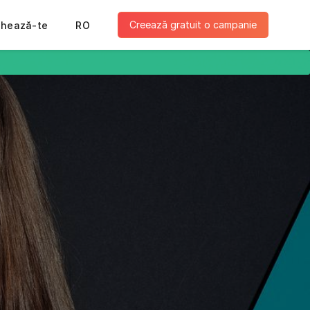
Creează gratuit o campanie
ghează-te
RO