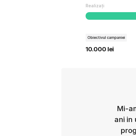
Realizați
Obiectivul campaniei
10.000 lei
Mi-am
ani in
prog