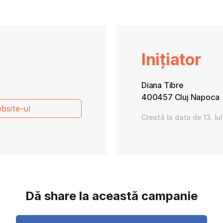
Inițiator
Diana Tibre
400457 Cluj Napoca
bsite-ul
Creată la data de 13. Iu
Dă share la această campanie