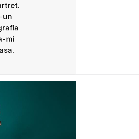
rtret.
r-un
grafia
a-mi
casa.