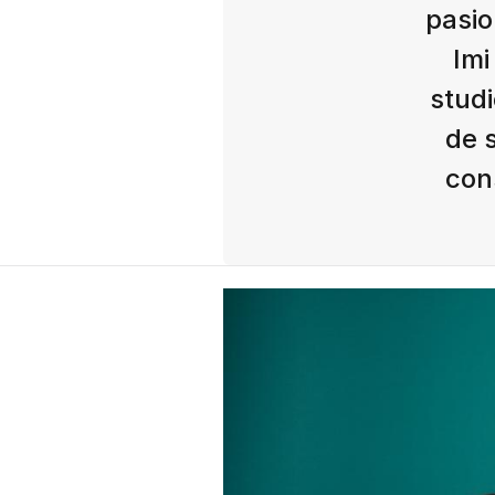
pasio
Imi
studi
de 
cons